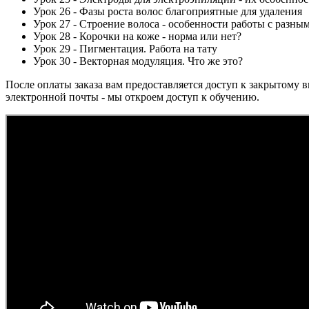
Урок 26 - Фазы роста волос благоприятные для удаления
Урок 27 - Строение волоса - особенности работы с разны
Урок 28 - Корочки на коже - норма или нет?
Урок 29 - Пигментация. Работа на тату
Урок 30 - Векторная модуляция. Что же это?
После оплаты заказа вам предоставляется доступ к закрытому в
электронной почты - мы откроем доступ к обучению.