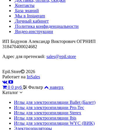
Доставка, оплата, скидки
Контакты
База знаний
Мы в Instagram
Личный кабинет
Политика конфиденциальности
Видео-инструкции
ИП Бодунов Александр Викторович ОГРНИП
318470400024682
Адрес для претензий:
sales@epil.store
Epil.Store
2026
Работает на
InSales
0
0 руб
Фильтр
наверх
Каталог
Иглы для электроэпиляции Ballet (Балет)
Иглы для электроэпиляции Pro-Tec
Иглы для электроэпиляции Sterex
Иглы для электроэпиляции Ibis
Иглы для электроэпиляции WYC (ВИК)
Электроэпиляторы