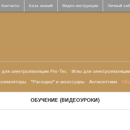
Контакты
База знаний
Видео-инструкции
Личный ка
 для электроэпиляции Pro-Tec
Иглы для электроэпиляции
роэпиляторы
"Расходка" и аксессуары
Антисептики
Обу
ОБУЧЕНИЕ (ВИДЕОУРОКИ)