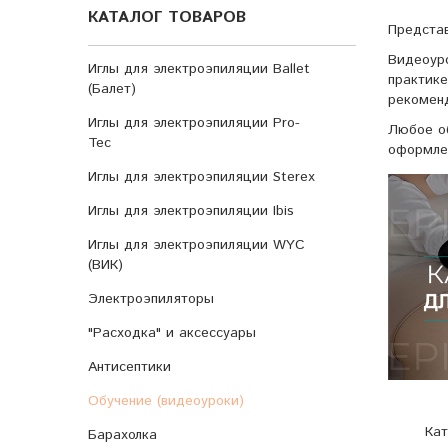
КАТАЛОГ ТОВАРОВ
Предста
Видеоуро
Иглы для электроэпиляции Ballet
практик
(Балет)
рекоменд
Иглы для электроэпиляции Pro-
Любое об
Tec
оформлен
Иглы для электроэпиляции Sterex
Иглы для электроэпиляции Ibis
Иглы для электроэпиляции WYC
(ВИК)
Электроэпиляторы
"Расходка" и аксессуары
Антисептики
Обучение (видеоуроки)
Кат
Барахолка