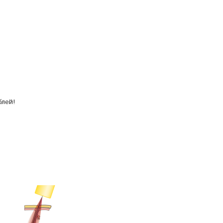
блей!