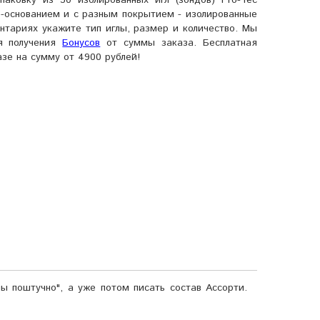
аковку из 30 изолированных игл (зондов) Pro-Tec
F-основанием и с разным покрытием - изолированные
нтариях укажите тип иглы, размер и количество. Мы
ля получения
Бонусов
от суммы заказа. Бесплатная
азе на сумму от 4900 рублей!
ы поштучно", а уже потом писать состав Ассорти.