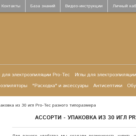
Контакты
База знаний
Видео-инструкции
Личный ка
 для электроэпиляции Pro-Tec
Иглы для электроэпиляции
роэпиляторы
"Расходка" и аксессуары
Антисептики
Обу
паковка из 30 игл Pro-Tec разного типоразмера
АССОРТИ - УПАКОВКА ИЗ 30 ИГЛ P