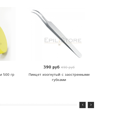
390 руб
490 руб
м 500 гр
Пинцет изогнутый с заостренными
И
губками