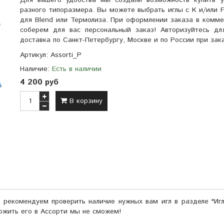
Для вашего удобства мы создали возможность купить уп
разного типоразмера. Вы можете выбрать иглы с K и/или 
для Blend или Термолиза. При оформлении заказа в комме
соберем для вас персональный заказ! Авторизуйтесь д
доставка по Санкт-Петербургу, Москве и по России при зак
Артикул:
Assorti_P
Наличие:
Есть в наличии
4 200 руб
В корзину
рекомендуем проверить наличие нужных вам игл в разделе "Игл
ложить его в Ассорти мы не сможем!