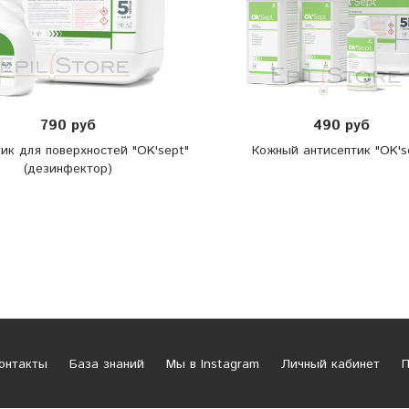
790 руб
490 руб
ик для поверхностей "OK'sept"
Кожный антисептик "OK's
(дезинфектор)
онтакты
База знаний
Мы в Instagram
Личный кабинет
П