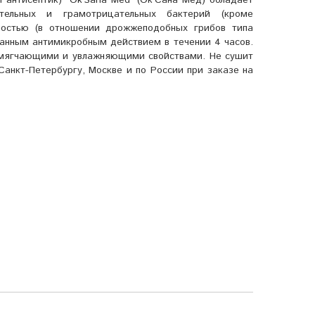
антисептик) "Ok'Sana Med" (Ок'Сана Мед) обладает
тельных и грамотрицательных бактерий (кроме
ностью (в отношении дрожжеподобных грибов типа
анным антимикробным действием в течении 4 часов.
смягчающими и увлажняющими свойствами. Не сушит
 Санкт-Петербургу, Москве и по России при заказе на