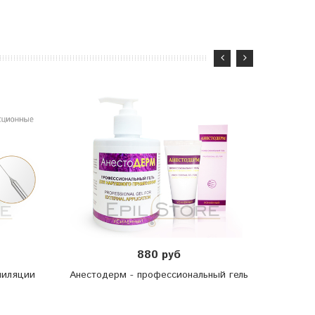
880 руб
пиляции
Анестодерм - профессиональный гель
Гель