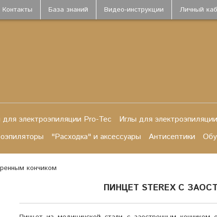
Контакты
База знаний
Видео-инструкции
Личный ка
 для электроэпиляции Pro-Tec
Иглы для электроэпиляции
роэпиляторы
"Расходка" и аксессуары
Антисептики
Обу
тренным кончиком
ПИНЦЕТ STEREX С ЗАОС