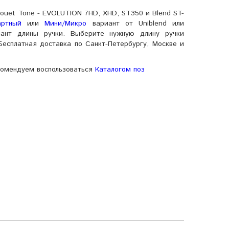
houet Tone - EVOLUTION 7HD, XHD, ST350 и Blend ST-
артный
или
Мини/Микро
вариант от Uniblend или
иант длины ручки. Выберите нужную длину ручки
Бесплатная доставка по Санкт-Петербургу, Москве и
комендуем воспользоваться
Каталогом поз