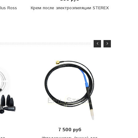
lus Ross
Крем после электроэпиляции STEREX
Энцик
7 500 руб