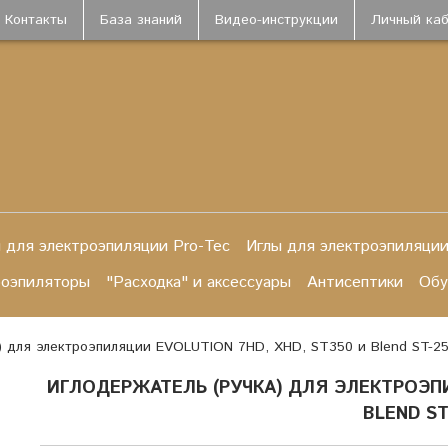
Контакты
База знаний
Видео-инструкции
Личный ка
 для электроэпиляции Pro-Tec
Иглы для электроэпиляции
роэпиляторы
"Расходка" и аксессуары
Антисептики
Обу
) для электроэпиляции EVOLUTION 7HD, XHD, ST350 и Blend ST-2
ИГЛОДЕРЖАТЕЛЬ (РУЧКА) ДЛЯ ЭЛЕКТРОЭПИ
BLEND ST