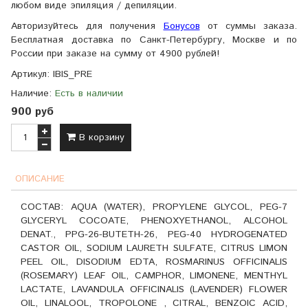
любом виде эпиляция / депиляции.
Авторизуйтесь для получения
Бонусов
от суммы заказа.
Бесплатная доставка по Санкт-Петербургу, Москве и по
России при заказе на сумму от 4900 рублей!
Артикул:
IBIS_PRE
Наличие:
Есть в наличии
900 руб
В корзину
ОПИСАНИЕ
СОСТАВ: AQUA (WATER), PROPYLENE GLYCOL, PEG-7
GLYCERYL COCOATE, PHENOXYETHANOL, ALCOHOL
DENAT., PPG-26-BUTETH-26, PEG-40 HYDROGENATED
CASTOR OIL, SODIUM LAURETH SULFATE, CITRUS LIMON
PEEL OIL, DISODIUM EDTA, ROSMARINUS OFFICINALIS
(ROSEMARY) LEAF OIL, CAMPHOR, LIMONENE, MENTHYL
LACTATE, LAVANDULA OFFICINALIS (LAVENDER) FLOWER
OIL, LINALOOL, TROPOLONE , CITRAL, BENZOIC ACID,