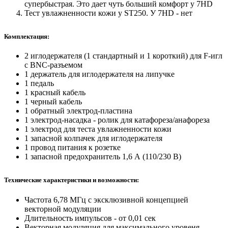
супербыстрая. Это дает чуть больший комфорт у 7HD
Тест увлажненности кожи у ST250. У 7HD - нет
Комплектация:
2 иглодержателя (1 стандартный и 1 короткий) для F-игл
с BNC-разъемом
1 держатель для иглодержателя на липучке
1 педаль
1 красный кабель
1 черный кабель
1 обратный электрод-пластина
1 электрод-насадка - ролик для катафореза/анафореза
1 электрод для теста увлажненности кожи
1 запасной колпачек для иглодержателя
1 провод питания к розетке
1 запасной предохранитель 1,6 А (110/230 В)
Технические характеристики и возможности:
Частота 6,78 МГц с эксклюзивной концепцией
векторной модуляции
Длительность импульсов - от 0,01 сек
Векторная модуляция для максимального уровеня