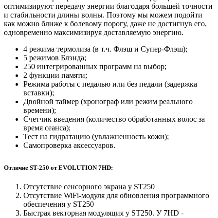
оптимизируют передачу энергии благодаря большей точности
и стабильности длины волны. Поэтому мы можем подойти
как можно ближе к болевому порогу, даже не достигнув его,
одновременно максимизируя доставляемую энергию.
4 режима термолиза (в т.ч. Флэш и Супер-Флэш);
5 режимов Блэнда;
250 интегрированных программ на выбор;
2 функции памяти;
Режима работы с педалью или без педали (задержка
вставки);
Двойной таймер (хронограф или режим реального
времени);
Счетчик введения (количество обработанных волос за
время сеанса);
Тест на гидратацию (увлажненность кожи);
Самопроверка аксессуаров.
Отличие ST-250 от EVOLUTION 7HD:
Отсутствие сенсорного экрана у ST250
Отсутствие WiFi-модуля для обновления программного
обеспечения у ST250
Быстрая векторная модуляция у ST250. У 7HD -