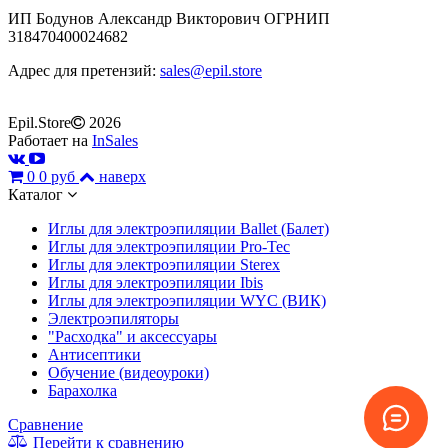
ИП Бодунов Александр Викторович ОГРНИП
318470400024682
Адрес для претензий:
sales@epil.store
Epil.Store
2026
Работает на
InSales
0
0 руб
наверх
Каталог
Иглы для электроэпиляции Ballet (Балет)
Иглы для электроэпиляции Pro-Tec
Иглы для электроэпиляции Sterex
Иглы для электроэпиляции Ibis
Иглы для электроэпиляции WYC (ВИК)
Электроэпиляторы
"Расходка" и аксессуары
Антисептики
Обучение (видеоуроки)
Барахолка
Сравнение
Перейти к сравнению